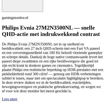
gamingmonitor.nl
Philips Evnia 27M2N3500NL — snelle
QHD-actie met indrukwekkend contrast
De Philips Evnia 27M2N3500NL zet in op snelheid en
beeldkwaliteit: een 27 inch QHD-scherm met een Fast VA-paneel
en een verversingssnelheid van 180 Hz belooft vloeiende gameplay
en scherpe details. Dankzij de hoge native contrastwaarde levert het
paneel diepe zwarttinten en een rijke beeldweergave die goed tot
zijn recht komt in donkere games en cinematics. Tegelijkertijd
plaatst Philips een realistische beperking op HDR-prestaties met een
piekhelderheid rond 300 cd/m² — genoeg om HDR-verbeteringen
subtiel te tonen, maar niet om spectaculaire highlightpop te bereiken.
In deze review duiken we in de beeldkwaliteit, reactietijden,
bewegingsweergave en praktische gebruikservaring, en wegen we
af voor wie deze monitor het meest geschikt is.
Lees meer