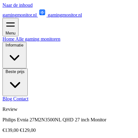
Naar de inhoud
gamingmonitor.nl
gamingmonitor.nl
Menu
Home
Alle gaming monitoren
Informatie
Beste prijs
Blog
Contact
Review
Philips Evnia 27M2N3500NL QHD 27 inch Monitor
€139,00
€129,00