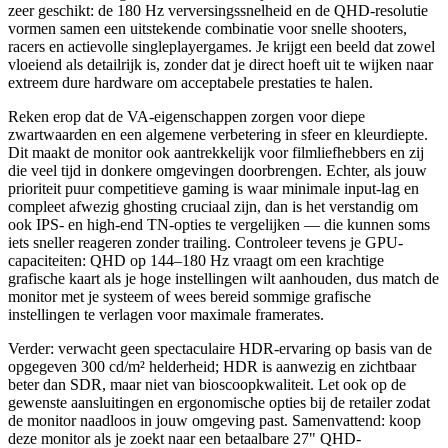
zeer geschikt: de 180 Hz verversingssnelheid en de QHD-resolutie
vormen samen een uitstekende combinatie voor snelle shooters,
racers en actievolle singleplayergames. Je krijgt een beeld dat zowel
vloeiend als detailrijk is, zonder dat je direct hoeft uit te wijken naar
extreem dure hardware om acceptabele prestaties te halen.
Reken erop dat de VA-eigenschappen zorgen voor diepe
zwartwaarden en een algemene verbetering in sfeer en kleurdiepte.
Dit maakt de monitor ook aantrekkelijk voor filmliefhebbers en zij
die veel tijd in donkere omgevingen doorbrengen. Echter, als jouw
prioriteit puur competitieve gaming is waar minimale input-lag en
compleet afwezig ghosting cruciaal zijn, dan is het verstandig om
ook IPS- en high-end TN-opties te vergelijken — die kunnen soms
iets sneller reageren zonder trailing. Controleer tevens je GPU-
capaciteiten: QHD op 144–180 Hz vraagt om een krachtige
grafische kaart als je hoge instellingen wilt aanhouden, dus match de
monitor met je systeem of wees bereid sommige grafische
instellingen te verlagen voor maximale framerates.
Verder: verwacht geen spectaculaire HDR-ervaring op basis van de
opgegeven 300 cd/m² helderheid; HDR is aanwezig en zichtbaar
beter dan SDR, maar niet van bioscoopkwaliteit. Let ook op de
gewenste aansluitingen en ergonomische opties bij de retailer zodat
de monitor naadloos in jouw omgeving past. Samenvattend: koop
deze monitor als je zoekt naar een betaalbare 27" QHD-