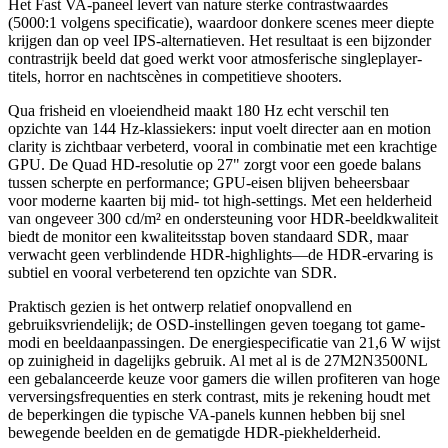
Het Fast VA-paneel levert van nature sterke contrastwaardes
(5000:1 volgens specificatie), waardoor donkere scenes meer diepte
krijgen dan op veel IPS-alternatieven. Het resultaat is een bijzonder
contrastrijk beeld dat goed werkt voor atmosferische singleplayer-
titels, horror en nachtscènes in competitieve shooters.
Qua frisheid en vloeiendheid maakt 180 Hz echt verschil ten
opzichte van 144 Hz-klassiekers: input voelt directer aan en motion
clarity is zichtbaar verbeterd, vooral in combinatie met een krachtige
GPU. De Quad HD-resolutie op 27" zorgt voor een goede balans
tussen scherpte en performance; GPU-eisen blijven beheersbaar
voor moderne kaarten bij mid- tot high-settings. Met een helderheid
van ongeveer 300 cd/m² en ondersteuning voor HDR-beeldkwaliteit
biedt de monitor een kwaliteitsstap boven standaard SDR, maar
verwacht geen verblindende HDR-highlights—de HDR-ervaring is
subtiel en vooral verbeterend ten opzichte van SDR.
Praktisch gezien is het ontwerp relatief onopvallend en
gebruiksvriendelijk; de OSD-instellingen geven toegang tot game-
modi en beeldaanpassingen. De energiespecificatie van 21,6 W wijst
op zuinigheid in dagelijks gebruik. Al met al is de 27M2N3500NL
een gebalanceerde keuze voor gamers die willen profiteren van hoge
verversingsfrequenties en sterk contrast, mits je rekening houdt met
de beperkingen die typische VA-panels kunnen hebben bij snel
bewegende beelden en de gematigde HDR-piekhelderheid.