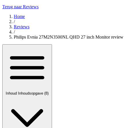
Terug naar Reviews
Home
/
Reviews
/
Philips Evnia 27M2N3500NL QHD 27 inch Monitor review
Inhoud
Inhoudsopgave
(8)