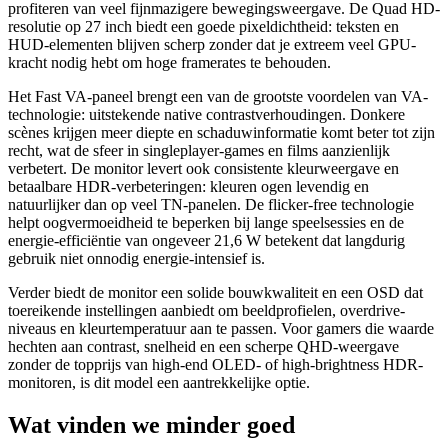
profiteren van veel fijnmazigere bewegingsweergave. De Quad HD-
resolutie op 27 inch biedt een goede pixeldichtheid: teksten en
HUD-elementen blijven scherp zonder dat je extreem veel GPU-
kracht nodig hebt om hoge framerates te behouden.
Het Fast VA-paneel brengt een van de grootste voordelen van VA-
technologie: uitstekende native contrastverhoudingen. Donkere
scènes krijgen meer diepte en schaduwinformatie komt beter tot zijn
recht, wat de sfeer in singleplayer-games en films aanzienlijk
verbetert. De monitor levert ook consistente kleurweergave en
betaalbare HDR-verbeteringen: kleuren ogen levendig en
natuurlijker dan op veel TN-panelen. De flicker-free technologie
helpt oogvermoeidheid te beperken bij lange speelsessies en de
energie-efficiëntie van ongeveer 21,6 W betekent dat langdurig
gebruik niet onnodig energie-intensief is.
Verder biedt de monitor een solide bouwkwaliteit en een OSD dat
toereikende instellingen aanbiedt om beeldprofielen, overdrive-
niveaus en kleurtemperatuur aan te passen. Voor gamers die waarde
hechten aan contrast, snelheid en een scherpe QHD-weergave
zonder de topprijs van high-end OLED- of high-brightness HDR-
monitoren, is dit model een aantrekkelijke optie.
Wat vinden we minder goed