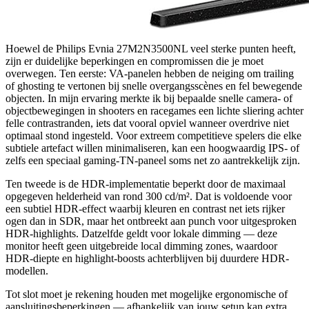
Hoewel de Philips Evnia 27M2N3500NL veel sterke punten heeft,
zijn er duidelijke beperkingen en compromissen die je moet
overwegen. Ten eerste: VA-panelen hebben de neiging om trailing
of ghosting te vertonen bij snelle overgangsscènes en fel bewegende
objecten. In mijn ervaring merkte ik bij bepaalde snelle camera- of
objectbewegingen in shooters en racegames een lichte sliering achter
felle contrastranden, iets dat vooral opviel wanneer overdrive niet
optimaal stond ingesteld. Voor extreem competitieve spelers die elke
subtiele artefact willen minimaliseren, kan een hoogwaardig IPS- of
zelfs een speciaal gaming-TN-paneel soms net zo aantrekkelijk zijn.
Ten tweede is de HDR-implementatie beperkt door de maximaal
opgegeven helderheid van rond 300 cd/m². Dat is voldoende voor
een subtiel HDR-effect waarbij kleuren en contrast net iets rijker
ogen dan in SDR, maar het ontbreekt aan punch voor uitgesproken
HDR-highlights. Datzelfde geldt voor lokale dimming — deze
monitor heeft geen uitgebreide local dimming zones, waardoor
HDR-diepte en highlight-boosts achterblijven bij duurdere HDR-
modellen.
Tot slot moet je rekening houden met mogelijke ergonomische of
aansluitingsbeperkingen — afhankelijk van jouw setup kan extra