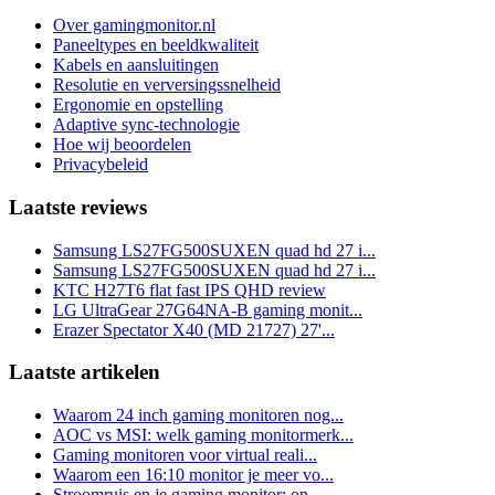
Over gamingmonitor.nl
Paneeltypes en beeldkwaliteit
Kabels en aansluitingen
Resolutie en verversingssnelheid
Ergonomie en opstelling
Adaptive sync-technologie
Hoe wij beoordelen
Privacybeleid
Laatste reviews
Samsung LS27FG500SUXEN quad hd 27 i...
Samsung LS27FG500SUXEN quad hd 27 i...
KTC H27T6 flat fast IPS QHD review
LG UltraGear 27G64NA-B gaming monit...
Erazer Spectator X40 (MD 21727) 27'...
Laatste artikelen
Waarom 24 inch gaming monitoren nog...
AOC vs MSI: welk gaming monitormerk...
Gaming monitoren voor virtual reali...
Waarom een 16:10 monitor je meer vo...
Stroomruis en je gaming monitor: on...