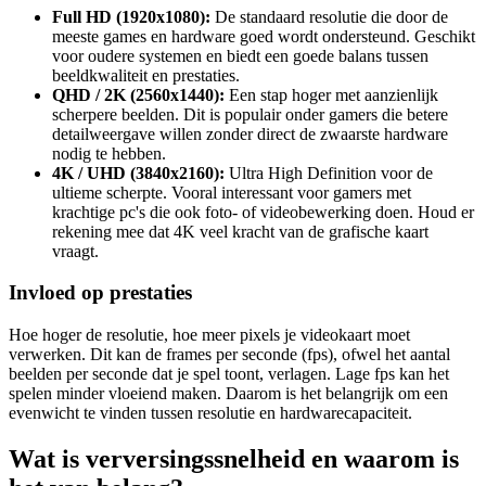
Full HD (1920x1080):
De standaard resolutie die door de
meeste games en hardware goed wordt ondersteund. Geschikt
voor oudere systemen en biedt een goede balans tussen
beeldkwaliteit en prestaties.
QHD / 2K (2560x1440):
Een stap hoger met aanzienlijk
scherpere beelden. Dit is populair onder gamers die betere
detailweergave willen zonder direct de zwaarste hardware
nodig te hebben.
4K / UHD (3840x2160):
Ultra High Definition voor de
ultieme scherpte. Vooral interessant voor gamers met
krachtige pc's die ook foto- of videobewerking doen. Houd er
rekening mee dat 4K veel kracht van de grafische kaart
vraagt.
Invloed op prestaties
Hoe hoger de resolutie, hoe meer pixels je videokaart moet
verwerken. Dit kan de frames per seconde (fps), ofwel het aantal
beelden per seconde dat je spel toont, verlagen. Lage fps kan het
spelen minder vloeiend maken. Daarom is het belangrijk om een
evenwicht te vinden tussen resolutie en hardwarecapaciteit.
Wat is verversingssnelheid en waarom is