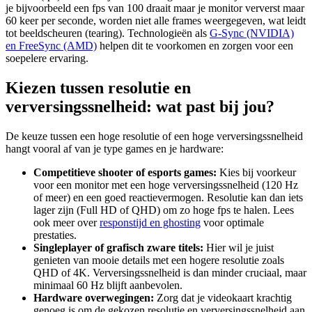
je bijvoorbeeld een fps van 100 draait maar je monitor ververst maar
60 keer per seconde, worden niet alle frames weergegeven, wat leidt
tot beeldscheuren (tearing). Technologieën als
G-Sync (NVIDIA)
en FreeSync (AMD)
helpen dit te voorkomen en zorgen voor een
soepelere ervaring.
Kiezen tussen resolutie en
verversingssnelheid: wat past bij jou?
De keuze tussen een hoge resolutie of een hoge verversingssnelheid
hangt vooral af van je type games en je hardware:
Competitieve shooter of esports games:
Kies bij voorkeur
voor een monitor met een hoge verversingssnelheid (120 Hz
of meer) en een goed reactievermogen. Resolutie kan dan iets
lager zijn (Full HD of QHD) om zo hoge fps te halen. Lees
ook meer over
responstijd en ghosting
voor optimale
prestaties.
Singleplayer of grafisch zware titels:
Hier wil je juist
genieten van mooie details met een hogere resolutie zoals
QHD of 4K. Verversingssnelheid is dan minder cruciaal, maar
minimaal 60 Hz blijft aanbevolen.
Hardware overwegingen:
Zorg dat je videokaart krachtig
genoeg is om de gekozen resolutie en verversingssnelheid aan