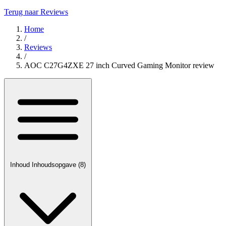
Terug naar Reviews
Home
/
Reviews
/
AOC C27G4ZXE 27 inch Curved Gaming Monitor review
Inhoud
Inhoudsopgave
(8)