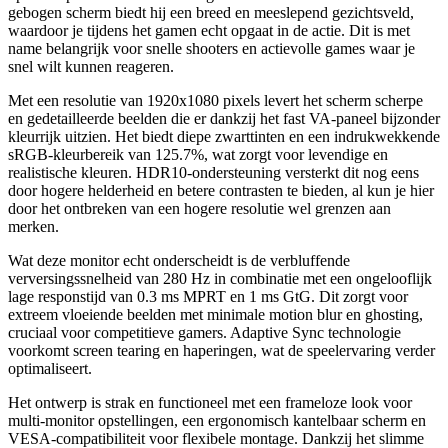
gebogen scherm biedt hij een breed en meeslepend gezichtsveld,
waardoor je tijdens het gamen echt opgaat in de actie. Dit is met
name belangrijk voor snelle shooters en actievolle games waar je
snel wilt kunnen reageren.
Met een resolutie van 1920x1080 pixels levert het scherm scherpe
en gedetailleerde beelden die er dankzij het fast VA-paneel bijzonder
kleurrijk uitzien. Het biedt diepe zwarttinten en een indrukwekkende
sRGB-kleurbereik van 125.7%, wat zorgt voor levendige en
realistische kleuren. HDR10-ondersteuning versterkt dit nog eens
door hogere helderheid en betere contrasten te bieden, al kun je hier
door het ontbreken van een hogere resolutie wel grenzen aan
merken.
Wat deze monitor echt onderscheidt is de verbluffende
verversingssnelheid van 280 Hz in combinatie met een ongelooflijk
lage responstijd van 0.3 ms MPRT en 1 ms GtG. Dit zorgt voor
extreem vloeiende beelden met minimale motion blur en ghosting,
cruciaal voor competitieve gamers. Adaptive Sync technologie
voorkomt screen tearing en haperingen, wat de speelervaring verder
optimaliseert.
Het ontwerp is strak en functioneel met een frameloze look voor
multi-monitor opstellingen, een ergonomisch kantelbaar scherm en
VESA-compatibiliteit voor flexibele montage. Dankzij het slimme