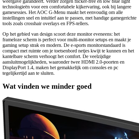
weergave garandeert. Verder zorgen flicker-free en low blue light
technologieën voor een comfortabele kijkervaring, ook bij langere
gamesessies. Het AOC G-Menu maakt het eenvoudig om alle
instellingen snel en intuïtief aan te passen, met handige gamegerichte
tools zoals crosshair overlays en FPS-tellers.
Op het gebied van design scoort deze monitor eveneens: het
frameloze scherm is perfect voor multi-monitor setups en maakt je
gaming setup strak en modern. De e-sports monitorstandaard is
compact met ruimte om je toetsenbord netjes kwijt te kunnen en het
kantelbare scherm verhoogt het comfort. De veelzijdige
aansluitmogelijkheden, waaronder twee HDMI 2.0-poorten en
DisplayPort 1.4, maken het gemakkelijk om consoles en pc
tegelijkertijd aan te sluiten.
Wat vinden we minder goed