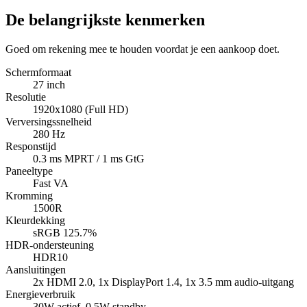
De belangrijkste kenmerken
Goed om rekening mee te houden voordat je een aankoop doet.
Schermformaat
27 inch
Resolutie
1920x1080 (Full HD)
Verversingssnelheid
280 Hz
Responstijd
0.3 ms MPRT / 1 ms GtG
Paneeltype
Fast VA
Kromming
1500R
Kleurdekking
sRGB 125.7%
HDR-ondersteuning
HDR10
Aansluitingen
2x HDMI 2.0, 1x DisplayPort 1.4, 1x 3.5 mm audio-uitgang
Energieverbruik
30W actief, 0.5W standby