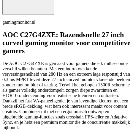
gamingmonitor.nl
AOC C27G4ZXE: Razendsnelle 27 inch
curved gaming monitor voor competitieve
gamers
De AOC C27G4ZXE is gemaakt voor gamers die elk milliseconde
verschil willen benutten. Met een indrukwekkende
verversingssnelheid van 280 Hz en een extreem lage responstijd van
0,3 ms MPRT levert deze 27 inch curved monitor vloeiende beelden
zonder motion blur of tearing. Terwijl het gebogen 1500R scherm je
als gamer volledig onderdompelt, zorgen diepe zwarttinten en
HDR10-ondersteuning voor realistische kleuren en contrasten.
Dankzij het fast VA-paneel geniet je van levendige kleuren met een
brede sRGB-dekking, wat hem ook interessant maakt voor content
creators. Combineer dit met een ergonomisch ontwerp en
uitgebreide gaming-functies zoals crosshair, FPS-teller en Adaptive
Sync, en je hebt een premium monitor die de concurrentie makkelijk
bijhoudt.