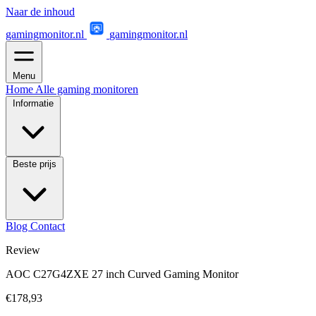
Naar de inhoud
gamingmonitor.nl
gamingmonitor.nl
Menu
Home
Alle gaming monitoren
Informatie
Beste prijs
Blog
Contact
Review
AOC C27G4ZXE 27 inch Curved Gaming Monitor
€178,93