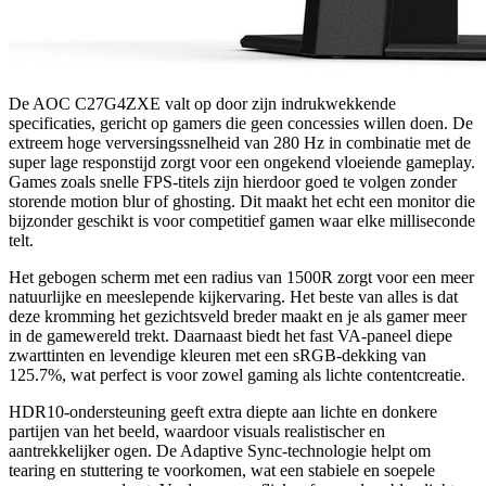
De AOC C27G4ZXE valt op door zijn indrukwekkende
specificaties, gericht op gamers die geen concessies willen doen. De
extreem hoge verversingssnelheid van 280 Hz in combinatie met de
super lage responstijd zorgt voor een ongekend vloeiende gameplay.
Games zoals snelle FPS-titels zijn hierdoor goed te volgen zonder
storende motion blur of ghosting. Dit maakt het echt een monitor die
bijzonder geschikt is voor competitief gamen waar elke milliseconde
telt.
Het gebogen scherm met een radius van 1500R zorgt voor een meer
natuurlijke en meeslepende kijkervaring. Het beste van alles is dat
deze kromming het gezichtsveld breder maakt en je als gamer meer
in de gamewereld trekt. Daarnaast biedt het fast VA-paneel diepe
zwarttinten en levendige kleuren met een sRGB-dekking van
125.7%, wat perfect is voor zowel gaming als lichte contentcreatie.
HDR10-ondersteuning geeft extra diepte aan lichte en donkere
partijen van het beeld, waardoor visuals realistischer en
aantrekkelijker ogen. De Adaptive Sync-technologie helpt om
tearing en stuttering te voorkomen, wat een stabiele en soepele