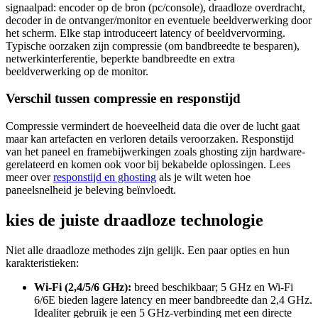
signaalpad: encoder op de bron (pc/console), draadloze overdracht,
decoder in de ontvanger/monitor en eventuele beeldverwerking door
het scherm. Elke stap introduceert latency of beeldvervorming.
Typische oorzaken zijn compressie (om bandbreedte te besparen),
netwerkinterferentie, beperkte bandbreedte en extra
beeldverwerking op de monitor.
Verschil tussen compressie en responstijd
Compressie vermindert de hoeveelheid data die over de lucht gaat
maar kan artefacten en verloren details veroorzaken. Responstijd
van het paneel en framebijwerkingen zoals ghosting zijn hardware-
gerelateerd en komen ook voor bij bekabelde oplossingen. Lees
meer over
responstijd en ghosting
als je wilt weten hoe
paneelsnelheid je beleving beïnvloedt.
kies de juiste draadloze technologie
Niet alle draadloze methodes zijn gelijk. Een paar opties en hun
karakteristieken:
Wi‑Fi (2,4/5/6 GHz):
breed beschikbaar; 5 GHz en Wi‑Fi
6/6E bieden lagere latency en meer bandbreedte dan 2,4 GHz.
Idealiter gebruik je een 5 GHz-verbinding met een directe