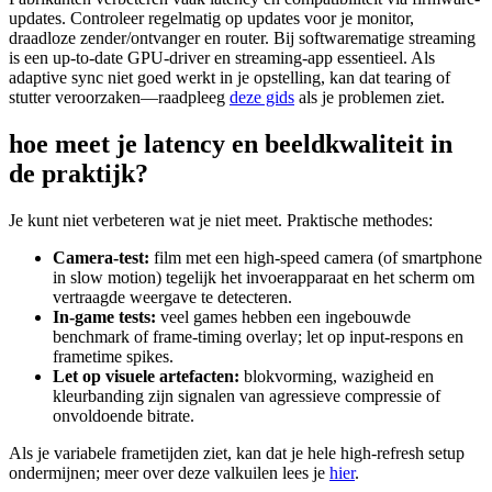
updates. Controleer regelmatig op updates voor je monitor,
draadloze zender/ontvanger en router. Bij softwarematige streaming
is een up-to-date GPU-driver en streaming-app essentieel. Als
adaptive sync niet goed werkt in je opstelling, kan dat tearing of
stutter veroorzaken—raadpleeg
deze gids
als je problemen ziet.
hoe meet je latency en beeldkwaliteit in
de praktijk?
Je kunt niet verbeteren wat je niet meet. Praktische methodes:
Camera-test:
film met een high-speed camera (of smartphone
in slow motion) tegelijk het invoerapparaat en het scherm om
vertraagde weergave te detecteren.
In‑game tests:
veel games hebben een ingebouwde
benchmark of frame-timing overlay; let op input-respons en
frametime spikes.
Let op visuele artefacten:
blokvorming, wazigheid en
kleurbanding zijn signalen van agressieve compressie of
onvoldoende bitrate.
Als je variabele frametijden ziet, kan dat je hele high-refresh setup
ondermijnen; meer over deze valkuilen lees je
hier
.