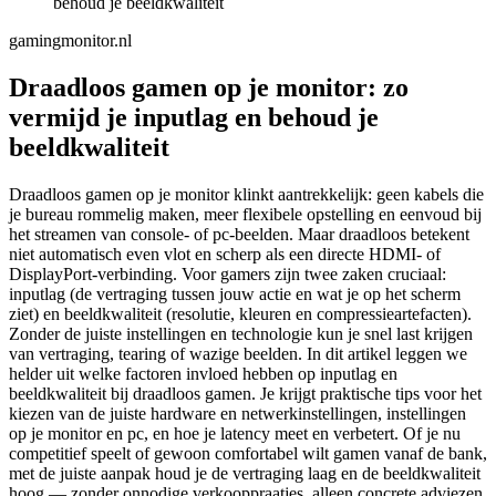
behoud je beeldkwaliteit
gamingmonitor.nl
Draadloos gamen op je monitor: zo
vermijd je inputlag en behoud je
beeldkwaliteit
Draadloos gamen op je monitor klinkt aantrekkelijk: geen kabels die
je bureau rommelig maken, meer flexibele opstelling en eenvoud bij
het streamen van console- of pc-beelden. Maar draadloos betekent
niet automatisch even vlot en scherp als een directe HDMI- of
DisplayPort-verbinding. Voor gamers zijn twee zaken cruciaal:
inputlag (de vertraging tussen jouw actie en wat je op het scherm
ziet) en beeldkwaliteit (resolutie, kleuren en compressieartefacten).
Zonder de juiste instellingen en technologie kun je snel last krijgen
van vertraging, tearing of wazige beelden. In dit artikel leggen we
helder uit welke factoren invloed hebben op inputlag en
beeldkwaliteit bij draadloos gamen. Je krijgt praktische tips voor het
kiezen van de juiste hardware en netwerkinstellingen, instellingen
op je monitor en pc, en hoe je latency meet en verbetert. Of je nu
competitief speelt of gewoon comfortabel wilt gamen vanaf de bank,
met de juiste aanpak houd je de vertraging laag en de beeldkwaliteit
hoog — zonder onnodige verkooppraatjes, alleen concrete adviezen