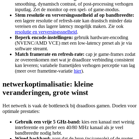
smoothing, dynamisch contrast, of post-processing verhogen
inputlag. Zet de monitor op een spel- of game‑modus.
Stem resolutie en verversingssnelheid af op bandbreedte:
een lagere resolutie of refresh-rate kan drastisch minder data
vereisen en dus lagere latency mogelijk maken. Zie ook
resolutie en verversingssnelheid
.
Beperk encode-instellingen:
gebruik hardware‑encoding
(NVENC/AMD VCE) met een low-latency preset als je via
software streamt.
Match framerate en refresh-rate:
cap je game-frames zodat
ze overeenkomen met wat je draadloze verbinding consistent
kan leveren; variabele frametijden verhogen perceptie van lag
(meer over frametime-variatie
hier
).
netwerkoptimalisatie: kleine
veranderingen, grote winst
Het netwerk is vaak de bottleneck bij draadloos gamen. Doelen voor
optimale prestaties:
Gebruik een vrije 5 GHz-band:
kies een kanaal met weinig
interferentie en prefer een 40/80 MHz kanaal als je veel
bandbreedte nodig hebt.
Wired backhaul:
zorg dat de bron (pc/console) of de router