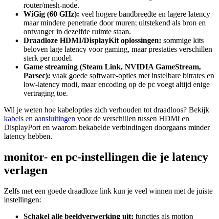
router/mesh-node.
WiGig (60 GHz):
veel hogere bandbreedte en lagere latency
maar mindere penetratie door muren; uitstekend als bron en
ontvanger in dezelfde ruimte staan.
Draadloze HDMI/DisplayKit oplossingen:
sommige kits
beloven lage latency voor gaming, maar prestaties verschillen
sterk per model.
Game streaming (Steam Link, NVIDIA GameStream,
Parsec):
vaak goede software-opties met instelbare bitrates en
low-latency modi, maar encoding op de pc voegt altijd enige
vertraging toe.
Wil je weten hoe kabelopties zich verhouden tot draadloos? Bekijk
kabels en aansluitingen
voor de verschillen tussen HDMI en
DisplayPort en waarom bekabelde verbindingen doorgaans minder
latency hebben.
monitor- en pc-instellingen die je latency
verlagen
Zelfs met een goede draadloze link kun je veel winnen met de juiste
instellingen:
Schakel alle beeldverwerking uit:
functies als motion