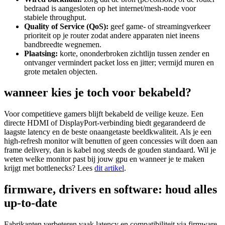
bedraad is aangesloten op het internet/mesh-node voor
stabiele throughput.
Quality of Service (QoS):
geef game- of streamingverkeer
prioriteit op je router zodat andere apparaten niet ineens
bandbreedte wegnemen.
Plaatsing:
korte, ononderbroken zichtlijn tussen zender en
ontvanger vermindert packet loss en jitter; vermijd muren en
grote metalen objecten.
wanneer kies je toch voor bekabeld?
Voor competitieve gamers blijft bekabeld de veilige keuze. Een
directe HDMI of DisplayPort-verbinding biedt gegarandeerd de
laagste latency en de beste onaangetaste beeldkwaliteit. Als je een
high-refresh monitor wilt benutten of geen concessies wilt doen aan
frame delivery, dan is kabel nog steeds de gouden standaard. Wil je
weten welke monitor past bij jouw gpu en wanneer je te maken
krijgt met bottlenecks? Lees
dit artikel
.
firmware, drivers en software: houd alles
up-to-date
Fabrikanten verbeteren vaak latency en compatibiliteit via firmware-