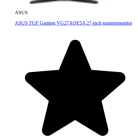
ASUS
ASUS TUF Gaming VG27AQE5A 27-inch gamingmonitor